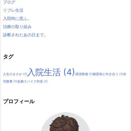
ブログ
リブレ生活
入院時に思ふ。
治療の取り組み
診断されたあの日まで。
タグ
入院生活
(4)
人生のまさか
(1)
環境整備
(1)
糖尿病と向き合う
(1)
自
宅療養
(1)
血糖スパイク対策
(1)
プロフィール