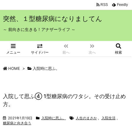
RSS
Feedly
突然、１型糖尿病になりましてん
～ 前向きに生きる！アナザーライフ ～
メニュー
サイドバー
前へ
次へ
検索
HOME
>
入院時に思ふ。
入院して思ふ④ 1型糖尿病のワタシ。その受け止め
方。
2021年1月19日
入院時に思ふ。
人生のまさか
,
入院生活
,
糖尿病と向き合う