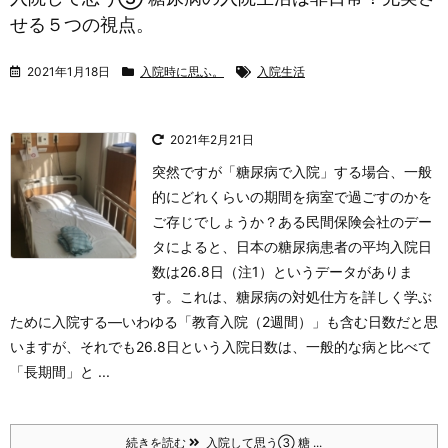
せる５つの視点。
2021年1月18日
入院時に思ふ。
入院生活
2021年2月21日
突然ですが「糖尿病で入院」する場合、一般
的にどれくらいの期間を病室で過ごすのかを
ご存じでしょうか？
ある民間保険会社のデー
タによると、日本の糖尿病患者の平均入院日
数は26.8日（注1）というデータがありま
す。これは、糖尿病の対処仕方を詳しく学ぶ
ために入院する―いわゆる「教育入院（2週間）」も含む日数だと思
いますが、それでも26.8日という入院日数は、一般的な病と比べて
「長期間」と ...
続きを読む
入院して思う③ 糖 ...